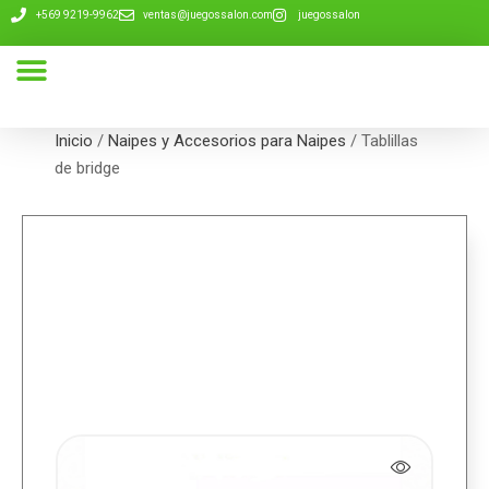
+569 9219-9962
ventas@juegossalon.com
juegossalon
Nuestra Compañía
Inicio
/
Naipes y Accesorios para Naipes
/ Tablillas
de bridge