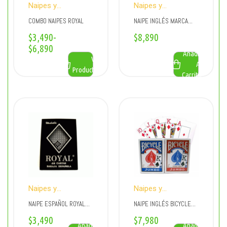
Naipes y
Naipes y
Accesorios para
Accesorios para
COMBO NAIPES ROYAL
NAIPE INGLÉS MARCA
Naipes
Naipes
FOURNIER
$
3,490
-
$
8,890
$
6,890
Añadir
Ver
Al
Productos
Carrito
Naipes y
Naipes y
Accesorios para
Accesorios para
NAIPE ESPAÑOL ROYAL
NAIPE INGLÉS BICYCLE
Naipes
Naipes
PREMIUM
ORIGINAL
$
3,490
$
7,980
Añadir
Añadir