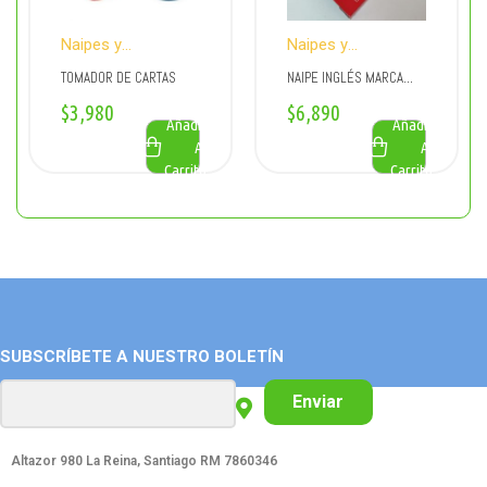
Naipes y
Naipes y
Accesorios para
Accesorios para
TOMADOR DE CARTAS
NAIPE INGLÉS MARCA
Naipes
Naipes
ROYAL PREMIUM
$
3,980
$
6,890
Añadir
Añadir
Al
Al
Carrito
Carrito
SUBSCRÍBETE A NUESTRO BOLETÍN
Enviar
Altazor 980 La Reina, Santiago RM 7860346