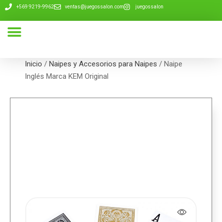
+569 9219-9962
ventas@juegossalon.com
juegossalon
Nuestra Compañía
Inicio
/
Naipes y Accesorios para Naipes
/ Naipe
Inglés Marca KEM Original