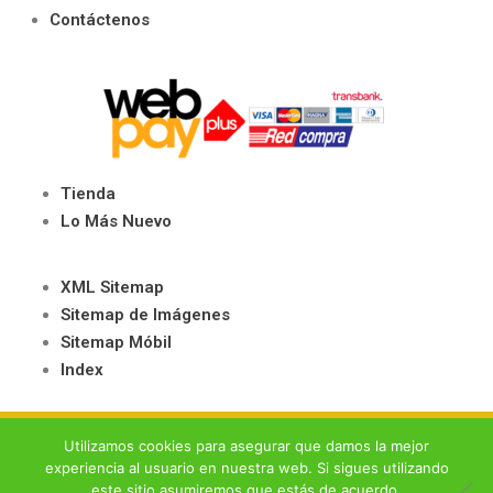
Contáctenos
Tienda
Lo Más Nuevo
XML Sitemap
Sitemap de Imágenes
Sitemap Móbil
Index
© 2020- 2026 Juegos Salón – Todos los Derechos Reservados –
Política
Utilizamos cookies para asegurar que damos la mejor
de Privacidad
–
Términos y Condiciones
experiencia al usuario en nuestra web. Si sigues utilizando
este sitio asumiremos que estás de acuerdo.