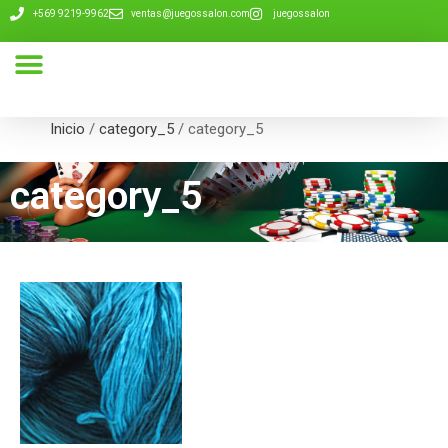
+569 9219-9962
ventas@juegossalon.com
juegossalon
Nuestra Compañía
Inicio
/
category_5
/ category_5
category_5