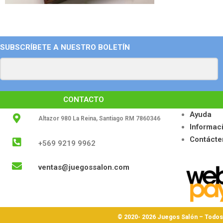
SUBSCRÍBETE A NUESTRO BOLETÍN
CONTACTO
Ayuda
Altazor 980 La Reina, Santiago RM 7860346
Informac
Contácte
+569 9219 9962
ventas@juegossalon.com
© 2020- 2026 Juegos Salón – Todo