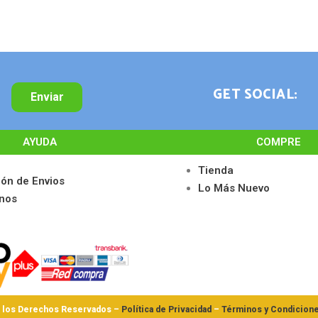
GET SOCIAL:
Enviar
AYUDA
COMPRE
Tienda
ión de Envios
Lo Más Nuevo
nos
s los Derechos Reservados –
Política de Privacidad
–
Términos y Condicion