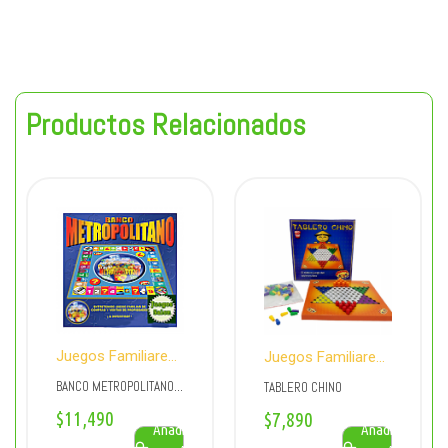
Productos Relacionados
Juegos Familiares
Juegos Familiares
y Educativos
y Educativos
BANCO METROPOLITANO
TABLERO CHINO
(MONOPOLIO)
$
11,490
$
7,890
Añadir
Añadir