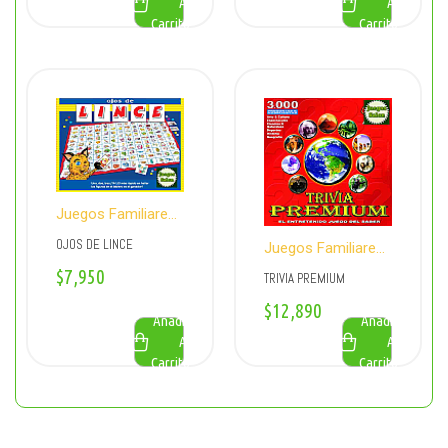
Al
Al
Carrito
Carrito
Juegos Familiares
y Educativos
OJOS DE LINCE
Juegos Familiares
y Educativos
$
7,950
TRIVIA PREMIUM
$
12,890
Añadir
Añadir
Al
Al
Carrito
Carrito