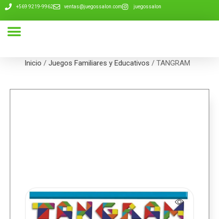
+569 9219-9962
ventas@juegossalon.com
juegossalon
Nuestra Compañía
Inicio
/
Juegos Familiares y Educativos
/ TANGRAM