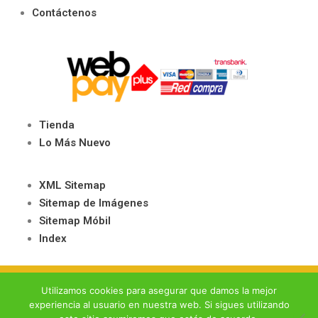
Contáctenos
Tienda
Lo Más Nuevo
XML Sitemap
Sitemap de Imágenes
Sitemap Móbil
Index
© 2020- 2026 Juegos Salón – Todos los Derechos Reservados –
Política
Utilizamos cookies para asegurar que damos la mejor
de Privacidad
–
Términos y Condiciones
experiencia al usuario en nuestra web. Si sigues utilizando