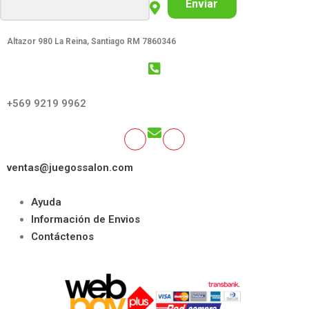
Enviar
Altazor 980 La Reina, Santiago RM 7860346
GET SOCIAL:
+569 9219 9962
ventas@juegossalon.com
Ayuda
Información de Envios
Contáctenos