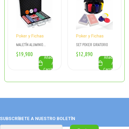
Poker y Fichas
Poker y Fichas
MALETÍN ALUMINIO
SET POKER GIRATORIO
POKER 200 FICHAS
$
19,980
$
12,890
Añadir
Añadir
Al
Al
Carrito
Carrito
SUBSCRÍBETE A NUESTRO BOLETÍN