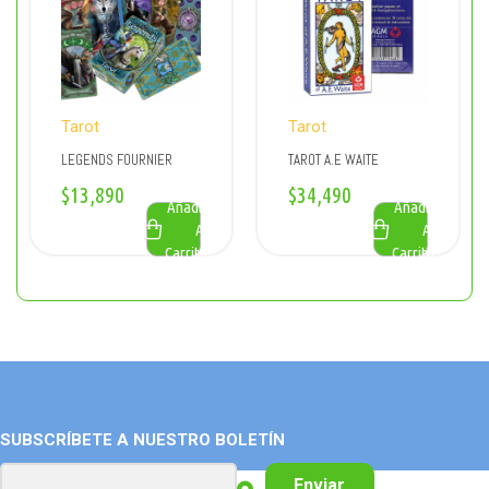
Tarot
Tarot
LEGENDS FOURNIER
TAROT A.E WAITE
$
13,890
$
34,490
Añadir
Añadir
Al
Al
Carrito
Carrito
SUBSCRÍBETE A NUESTRO BOLETÍN
Enviar