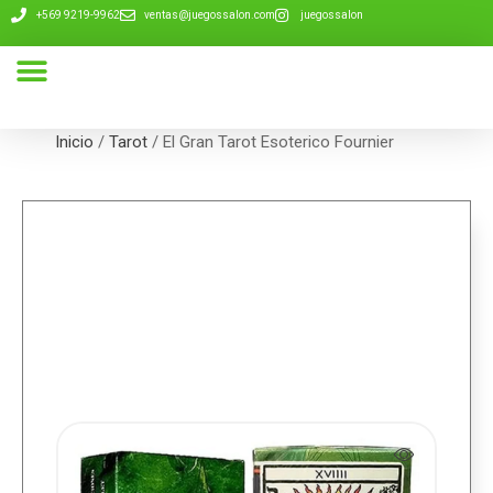
+569 9219-9962
ventas@juegossalon.com
juegossalon
Nuestra Compañía
Inicio
/
Tarot
/ El Gran Tarot Esoterico Fournier