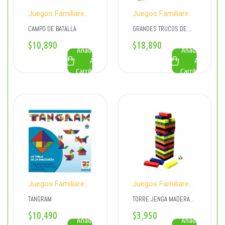
Juegos Familiares
Juegos Familiares
y Educativos
y Educativos
CAMPO DE BATALLA
GRANDES TRUCOS DE
MAGIA, CON SOMBRERO
$
10,890
$
18,890
Añadir
Añadir
Al
Al
Carrito
Carrito
Juegos Familiares
Juegos Familiares
y Educativos
y Educativos
TANGRAM
TORRE JENGA MADERA
PIEZAS DE COLORES
$
10,490
$
3,950
Añadir
Añadir