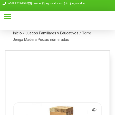
+569 9219-9962
ventas@juegossalon.com
juegossalon
Nuestra Compañía
Inicio
/
Juegos Familiares y Educativos
/ Torre
Jenga Madera Piezas númeradas