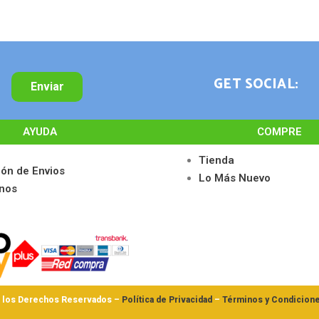
GET SOCIAL:
Enviar
AYUDA
COMPRE
Tienda
ión de Envios
Lo Más Nuevo
nos
s los Derechos Reservados –
Política de Privacidad
–
Términos y Condicion