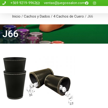
+569 9219-9962
ventas@juegossalon.com
Inicio
/
Cachos y Dados
/
4 Cachos de Cuero
/ J66
J66