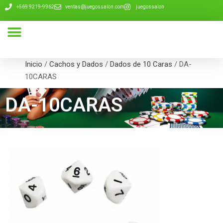
+569 9219-9962
ventas@juegossalon.com
juegossalon
Nuestra Compañía
Inicio
/
Cachos y Dados
/
Dados de 10 Caras
/ DA-
10CARAS
DA-10CARAS