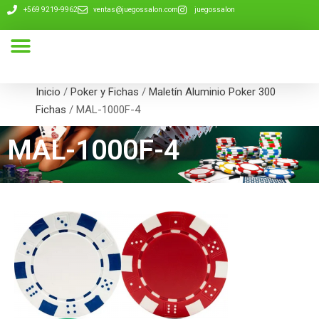
+569 9219-9962
ventas@juegossalon.com
juegossalon
Nuestra Compañía
Inicio
/
Poker y Fichas
/
Maletín Aluminio Poker 300
Fichas
/ MAL-1000F-4
MAL-1000F-4