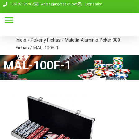
+569 9219-9962
ventas@juegossalon.com
juegossalon
Nuestra Compañía
Inicio
/
Poker y Fichas
/
Maletín Aluminio Poker 300
Fichas
/ MAL-100F-1
MAL-100F-1