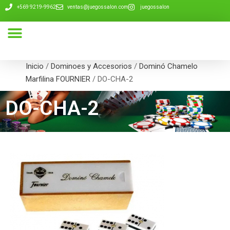
+569 9219-9962
ventas@juegossalon.com
juegossalon
Nuestra Compañía
Inicio
/
Dominoes y Accesorios
/
Dominó Chamelo
Marfilina FOURNIER
/ DO-CHA-2
DO-CHA-2